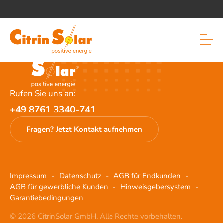
Individuelle Beratung inkl. Fördercheck
30 Jahre Garantie auf Module
Rundum-Sorglos-Paket von CitrinSolar
Intelligente Speicherlösungen
Bis zu 70% Stromkosten sparen
Rufen Sie uns an:
+49 8761 3340-741
Fragen? Jetzt Kontakt aufnehmen
Impressum
Datenschutz
AGB für Endkunden
AGB für gewerbliche Kunden
Hinweisgebersystem
Garantiebedingungen
©
2026
CitrinSolar GmbH. Alle Rechte vorbehalten.